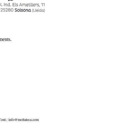
iments.
Cont.: info@moltateca.com