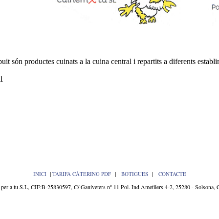
it són productes cuinats a la cuina central i repartits a diferents establ
01
|
|
|
INICI
TARIFA CÀTERING PDF
BOTIGUES
CONTACTE
a tu S.L, CIF:B-25830597, C/ Ganiveters nº 11 Pol. Ind Ametllers 4-2, 25280 - Solsona, 